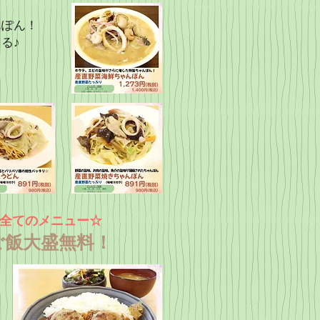
んぽん！
る♪
全てのメニュー☆
ご飯大盛無料！