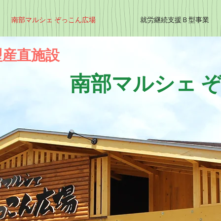
南部マルシェ ぞっこん広場
就労継続支援Ｂ型事業
型産直施設
南部マルシェ 