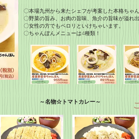
〇本場九州から来たシェフが考案した本格ちゃ
〇野菜の旨み、お肉の旨味、魚介の旨味が溢れ出
​〇女性の方でもペロリといけちゃいます。
〇ちゃんぽんメニューは4種類！​
～名物☆トマトカレー～