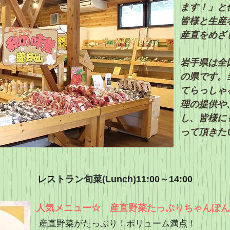
ます！」と
皆様と生産
産直をめざ
岩手県は全
の県です。
てらっしゃ
理の提供や
し、皆様に
って頂きた
レストラン旬菜(Lunch)11:00～14:00
​人気メニュー☆ 産直野菜たっぷりちゃんぽ
産直野菜がたっぷり！​ボリューム満点！